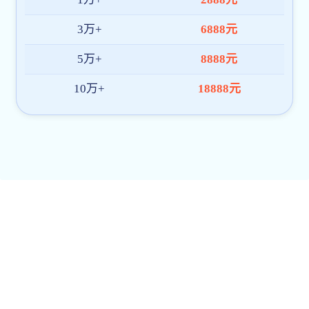
上一篇：
阿尔及利亚队马赫雷斯对阵阿根廷
下一篇：
科特迪瓦队凯西对阵厄瓜多尔关键
信息收集范围
巴列卡诺交锋马德里竞技，中卫前顶时
1
欧塞尔与布雷斯特交锋，德比氛围或定
2
马拉加新赛季看点：目标与场地宽度利
3
阿甲前腰空间到了落后时该坚持还是
4
赛程进入最后一天时，斯诺克大师赛中
5
场地速度变化时，世界羽联年终总决赛
6
利物浦新赛季课题：如何处理主场比赛
7
2026世界杯恩纳瓦伦西亚迎战德国定
8