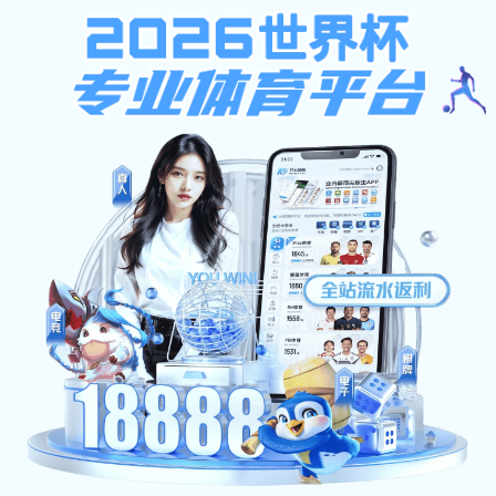
观赛体验
看数据，上 安...
验证用户权限，防止...
安博最新app安博a...
体育热讯
官方方便面
大屏幕更换
体育热讯资讯 #13767
在世界杯的舞台上，每一个瞬间的决策都可能改写历
史。当美国队的攻击手蒂姆·威廉斯在禁区边缘持球，面
对墨西哥队那条以经验与老辣著称的防线时，一个关乎
生死的战术议题浮出水面：沟通是否比个人技术更为关
键？这不仅仅是一次攻防对位，更是对“禁区控制”这一
现代足球铁律的深度剖析。本文将结合威廉斯的技术特
点与墨西哥队的防守习惯，为你揭示在生死时速的禁区
博弈中，言语与默契如何成为决定成败的隐形力量。
威廉斯，这位以速度和冲击力闻名的锋线悍将，在踏上
世界杯赛场时，往往会被对手重点关照。墨西哥队的后