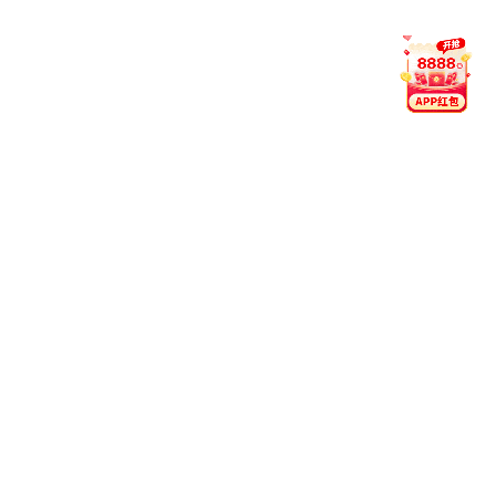
2026世界杯加纳vs英格兰VAR看点
在足球世界的宏大叙事中，有些对决注定超越比赛
本身的意义。当非洲...
2026-07-13
用户常见疑问