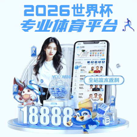
观赛体验
看数据，上 安...
验证用户权限，防止...
安博最新app安博a...
体育热讯
官方方便面
大屏幕更换
体育热讯资讯 #8882
在世界杯预选赛的激战中，每一场胜利都可能决定一支
球队的命运。当挪威队踏上客场挑战克罗地亚的赛场
时，他们背负着小组赛失利的阴霾，急需一场胜利来重
燃出线希望。而在这场关键对决中，一位年轻的中场指
挥官站了出来——马丁·厄德高，他不仅用一次精准的造
点打破了僵局，更率领球队完成了逆转，最终挪威迎来
首胜。这场比赛不仅是技术层面的较量，更是一段关于
信念与韧性的故事。今天，我们就来深度剖析这场经典
战役，看看厄德高如何用一脚点球，书写了挪威足球的
新篇章。