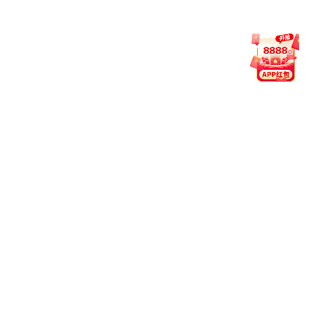
2026世界杯加纳vs英格兰VAR看点
在足球世界的宏大叙事中，有些对决注定超越比赛
本身的意义。当非洲...
2026-07-13
用户常见疑问