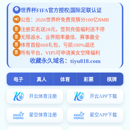
打断，中场传导也显得不够流畅。看台上的球迷开始焦
虑，教练席上的表情愈发凝重。在这样的高压环境下，
任何细微的失误都可能导致满盘皆输。然而，足球比赛
的魅力就在于，它永远为那些敢于承担风险的人保留着
最后的机会。
帕尔默，这位从英超赛场历练归来的攻击手，在关键时
刻展现出了超乎年龄的冷静。他回撤至中场接球时，没
有选择常规的横传或回传，而是用一记精准的斜长传撕
开了对手的左路空当。这一脚的力度与弧线恰到好处，
仿佛经过精密计算——既没有被门将出击拦截，又完美
绕过了后卫的头顶。而球的落点，正是亚马尔启动的路
线。
亚马尔的爆发力在这一刻得到了极致释放。他在边路的
加速如同一枚子弹，在对手防线尚未做出反应时已经切
入禁区。面对出击的门将，这位少年没有急于射门，而
是用一个假动作晃开角度，随即冷静推射远角。皮球击
中内侧立柱后弹入网窝，整个过程干净利落，甚至没有
给后卫任何补防的机会。1比0，比赛就此定格。这记
“帕尔默亚马尔巨星连线”不仅决定了胜负，更成为足球
青训理念的完美诠释——如果你拥有天才，就相信他