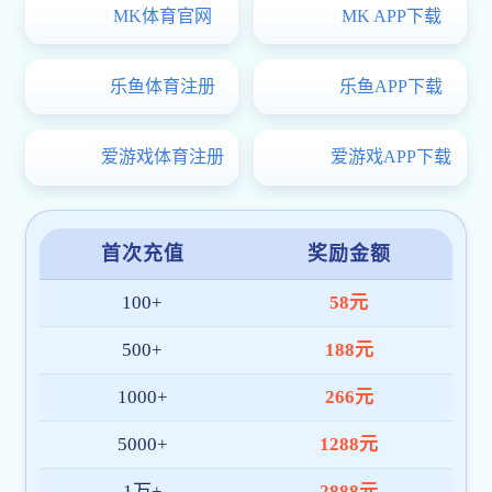
仅带来关键的三分，更重要的是重塑了球队的自信。帕
尔默和亚马尔的双子星组合，也因这一战正式成为对手
后卫重点研究的对象。足球评论界普遍认为，国际迈阿
密若能保持住这种关键时刻的决策力，本赛季的前景将
不可限量。
从更广阔的视角来看，帕尔默亚马尔的巨星连线象征着
一个时代的更迭。现代足球对球员的要求早已超越单一
的技术或身体优势，而是需要阅读比赛的能力、位置感
以及瞬时的决策智慧。帕尔默的到来为球队注入了英超
体系的战术纪律，而亚马尔的本土成长则代表着拉丁美
洲足球特有的灵动与创意。两者的结合，看似偶然，实
则必然——足球的进化始终在寻找这种跨越风格边界的
化学反应。
当然，一场比赛不能定义整个赛季。帕尔默和亚马尔仍
需保持专注与谦逊，因为对手的防守策略很快就会针对
他们进行调整。国际迈阿密的教练组也需要继续优化战
术，为这对双核创造更舒适的发挥空间。但至少在这个
夜晚，足球的浪漫暂时盖过了它残酷的一面——一个小
将的灵光一闪，一次精准的输送，一记冷静的终结，共
同书写了“帕尔默亚马尔巨星连线国际迈阿密压哨过关”